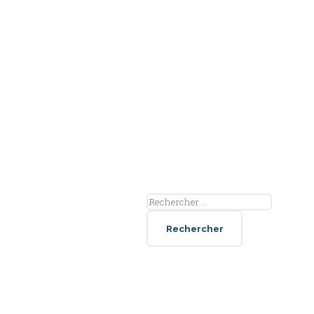
Rechercher
tact
:
e Kléber, 51430
queux
6 08 34 36
511187n@ac-