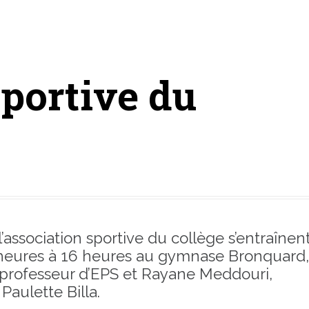
ollège
Vie de l’établissement
Vie pédagogi
portive du
’association sportive du collège s’entraînen
 heures à 16 heures au gymnase Bronquard
 professeur d’EPS et Rayane Meddouri,
Paulette Billa.