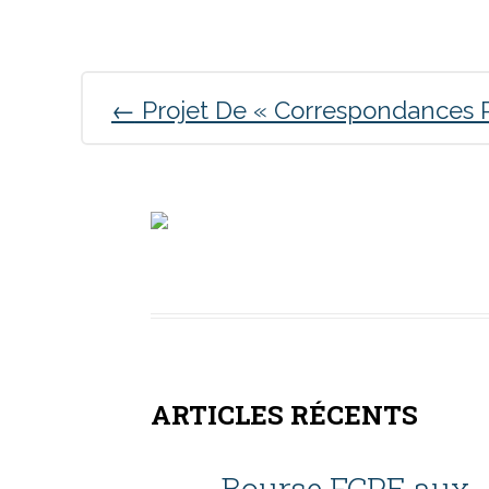
Post
←
Projet De « Correspondances 
navigation
ARTICLES RÉCENTS
Bourse FCPE aux