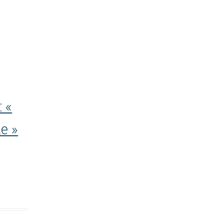
 «
e »