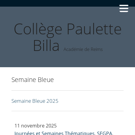
Collège Paulette
Billa
Académie de Reims
Semaine Bleue
Semaine Bleue 2025
11 novembre 2025
Journées et Semaines Thématiques
,
SEGPA
,