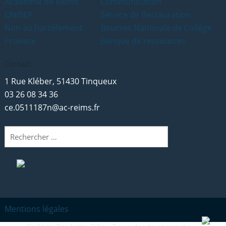
Académie de Reims
Communication
ONISEP
Service de Restauration
Non au harcèlement
Bourses Nationale de Collège
Pronote
Banque de ressources
Contact
1 Rue Kléber, 51430 Tinqueux
03 26 08 34 36
ce.0511187n@ac-reims.fr
Rechercher
:
Mentions légales