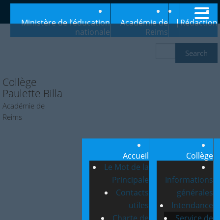
Ministère de l’éducation
Académie de
|
Rédaction
nationale
Reims
Collège
Paulette Billa
Académie de
Reims
Accueil
Collège
Le Mot de la
Principale
Informations
Contacts
générales
utiles
Intendance
Charte de
Service de