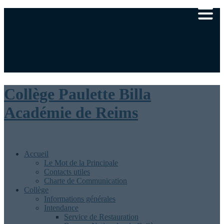
Ministère de l’éducation nationale
Académie de Reims
|
Rédaction
Collège Paulette Billa
Académie de Reims
Accueil
Le Mot de la Principale
Contacts utiles
Charte de Communication
Collège
Informations générales
Intendance
Service de Restauration