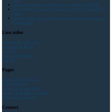
2026
Liste des fournitures scolaires pour la rentrée 2026-2027
Les collégiens collectent des fonds au profit des Bleuets de
France
Paulette Radio une nouvelle fois récompensée au concours
Ecole-Médias !
Lien utiles
Ministère de l’éducation
Académie de Reims
ONISEP
Non au harcèlement
Pronote
Pages
Le mot de la Principale
Communication
Service de Restauration
Bourses Nationale de Collège
Banque de ressources
Contact