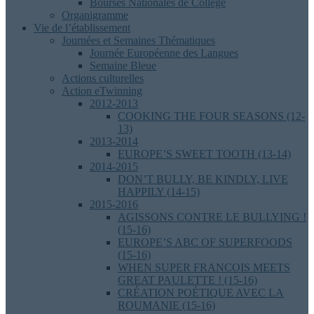
Bourses Nationales de Collège
Organigramme
Vie de l’établissement
Journées et Semaines Thématiques
Journée Européenne des Langues
Semaine Bleue
Actions culturelles
Action eTwinning
2012-2013
COOKING THE FOUR SEASONS (12-
13)
2013-2014
EUROPE’S SWEET TOOTH (13-14)
2014-2015
DON’T BULLY, BE KINDLY, LIVE
HAPPILY (14-15)
2015-2016
AGISSONS CONTRE LE BULLYING !
(15-16)
EUROPE’S ABC OF SUPERFOODS
(15-16)
WHEN SUPER FRANCOIS MEETS
GREAT PAULETTE ! (15-16)
CRÉATION POÉTIQUE AVEC LA
ROUMANIE (15-16)