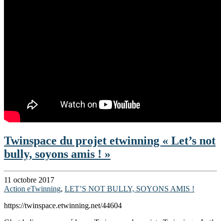
Twinspace du projet etwinning « Let’s not
bully, soyons amis ! »
11 octobre 2017
Action eTwinning
,
LET’S NOT BULLY, SOYONS AMIS !
https://twinspace.etwinning.net/44604