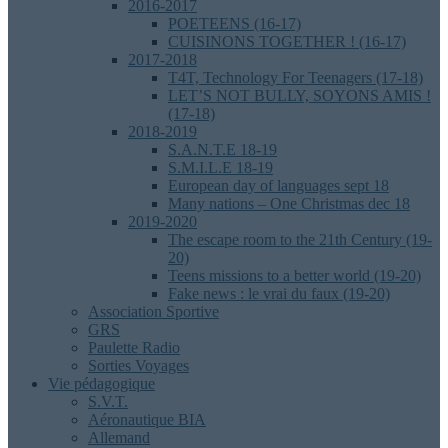
2016-2017
POETEENS (16-17)
CUISINONS TOGETHER ! (16-17)
2017-2018
T4T, Technology For Teenagers (17-18)
LET’S NOT BULLY, SOYONS AMIS !
(17-18)
2018-2019
S.A.N.T.E 18-19
S.M.I.L.E 18-19
European day of languages sept 18
Many nations – One Christmas dec 18
2019-2020
The escape room to the 21th Century (19-
20)
Teens missions to a better world (19-20)
Fake news : le vrai du faux (19-20)
Association Sportive
GRS
Paulette Radio
Sorties Voyages
Vie pédagogique
S.V.T.
Aéronautique BIA
Allemand