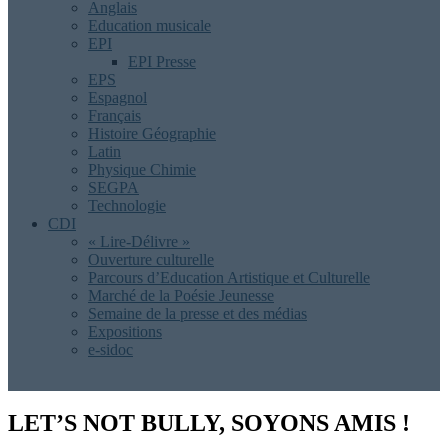
Anglais
Education musicale
EPI
EPI Presse
EPS
Espagnol
Français
Histoire Géographie
Latin
Physique Chimie
SEGPA
Technologie
CDI
« Lire-Délivre »
Ouverture culturelle
Parcours d’Education Artistique et Culturelle
Marché de la Poésie Jeunesse
Semaine de la presse et des médias
Expositions
e-sidoc
LET’S NOT BULLY, SOYONS AMIS !