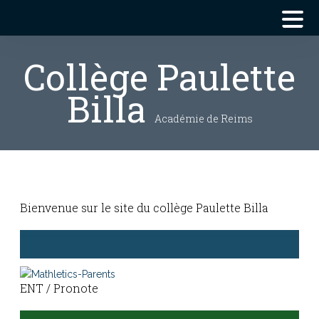
Collège Paulette
Billa
Académie de Reims
Bienvenue sur le site du collège Paulette Billa
Le collège Paulette Billa, reconstruit en 2001, situé au cœur de la
commune de Tinqueux est une belle réussite architecturale et
ENT / Pronote
fonctionnelle, propice à un climat scolaire serein, favorable aux
apprentissages et à l’épanouissement de chacun …