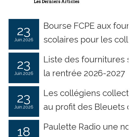
C’est par ici ->
Les Derniers Articles
Bourse FCPE aux fourni
23
scolaires pour les collé
Juin.2026
Liste des fournitures sc
23
la rentrée 2026-2027
Juin.2026
Les collégiens collecte
23
au profit des Bleuets d
Juin.2026
Paulette Radio une nouv
18