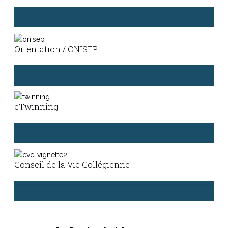
Comment réagir si je suis victime ou témoin de
harcèlement au collège ?
Orientation / ONISEP
C’est par ici ->
Comprendre le dispositif pHARe :
C’est par ici ->
Guide « Après la troisième »
Guide « Après la troisième SEGPA »
eTwinning
ONISEP
Kiosque Onisep »
Découvrez les projets collaboratifs menés au sein de
l’établissement.
Conseil de la Vie Collégienne
C’est par ici ->
Suivez l’actualité et les projets mis en œuvre par le CVC.