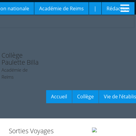
ion nationale
Académie de Reims
|
Rédaction
Collège
Paulette Billa
Académie de
Reims
Accueil
Collège
Vie de l’établ
Sorties Voyages