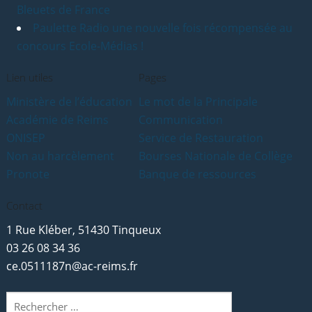
Bleuets de France
Paulette Radio une nouvelle fois récompensée au
concours Ecole-Médias !
Lien utiles
Pages
Ministère de l’éducation
Le mot de la Principale
Académie de Reims
Communication
ONISEP
Service de Restauration
Non au harcèlement
Bourses Nationale de Collège
Pronote
Banque de ressources
Contact
1 Rue Kléber, 51430 Tinqueux
03 26 08 34 36
ce.0511187n@ac-reims.fr
Rechercher