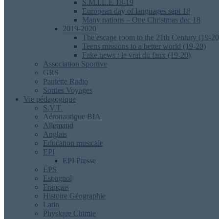
S.M.I.L.E 18-19
European day of languages sept 18
Many nations – One Christmas dec 18
2019-2020
The escape room to the 21th Century (19-20
Teens missions to a better world (19-20)
Fake news : le vrai du faux (19-20)
Association Sportive
GRS
Paulette Radio
Sorties Voyages
Vie pédagogique
S.V.T.
Aéronautique BIA
Allemand
Anglais
Education musicale
EPI
EPI Presse
EPS
Espagnol
Français
Histoire Géographie
Latin
Physique Chimie