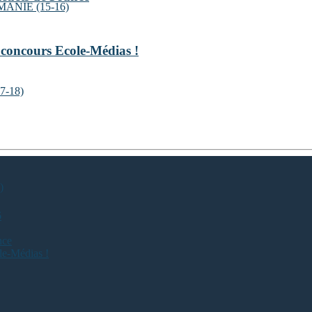
NIE (15-16)
 concours Ecole-Médias !
7-18)
)
6
nce
le-Médias !