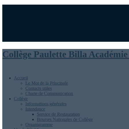
Ministère de l’éducation nationale
Académie de Reims
|
Rédaction
Collège Paulette Billa
Académie
Accueil
Le Mot de la Principale
Contacts utiles
Charte de Communication
Collège
Informations générales
Intendance
Service de Restauration
Bourses Nationales de Collège
Organigramme