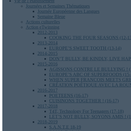
Vie de l’établissement
Journées et Semaines Thématiques
Journée Européenne des Langues
Semaine Bleue
Actions culturelles
Action eTwinning
2012-2013
COOKING THE FOUR SEASONS (12-13
2013-2014
EUROPE’S SWEET TOOTH (13-14)
2014-2015
DON’T BULLY, BE KINDLY, LIVE HAPP
2015-2016
AGISSONS CONTRE LE BULLYING ! (1
EUROPE’S ABC OF SUPERFOODS (15-
WHEN SUPER FRANCOIS MEETS GREAT
CRÉATION POÉTIQUE AVEC LA ROUMA
2016-2017
POETEENS (16-17)
CUISINONS TOGETHER ! (16-17)
2017-2018
T4T, Technology For Teenagers (17-18)
LET’S NOT BULLY, SOYONS AMIS ! (1
2018-2019
S.A.N.T.E 18-19