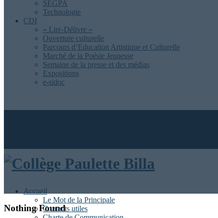
SEGPA
Technologie
CDI
« Lire-Délivre »
Ouverture culturelle
Parcours d’Education Artistique et Culturelle
Marché de la Poésie Jeunesse
Semaine de la presse et des médias
Expositions
e-sidoc
Accueil
Le Mot de la Principale
Nothing Found
Contacts utiles
Charte de Communication