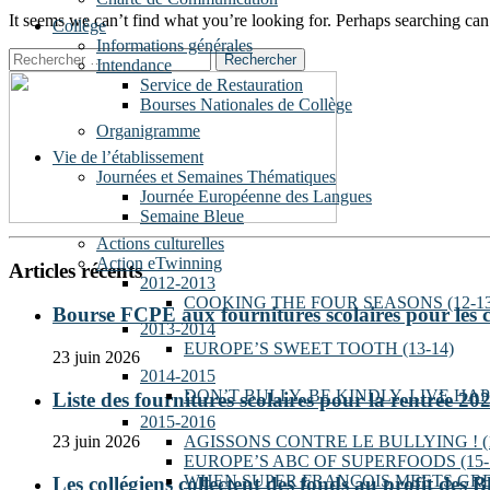
It seems we can’t find what you’re looking for. Perhaps searching can
Collège
Informations générales
Rechercher
Intendance
:
Service de Restauration
Bourses Nationales de Collège
Organigramme
Vie de l’établissement
Journées et Semaines Thématiques
Journée Européenne des Langues
Semaine Bleue
Actions culturelles
Action eTwinning
Articles récents
2012-2013
COOKING THE FOUR SEASONS (12-13
Bourse FCPE aux fournitures scolaires pour les c
2013-2014
EUROPE’S SWEET TOOTH (13-14)
23 juin 2026
2014-2015
DON’T BULLY, BE KINDLY, LIVE HAPP
Liste des fournitures scolaires pour la rentrée 2
2015-2016
AGISSONS CONTRE LE BULLYING ! (1
23 juin 2026
EUROPE’S ABC OF SUPERFOODS (15-
WHEN SUPER FRANCOIS MEETS GREAT
Les collégiens collectent des fonds au profit des 