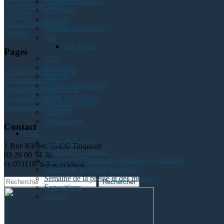
Aéronautique BIA
Académie de Reims
Allemand
ONISEP
Anglais
Non au harcèlement
Education musicale
Pronote
EPI
EPI Presse
Pages
EPS
Espagnol
Le mot de la Principale
Français
Communication
Histoire Géographie
Service de Restauration
Latin
Bourses Nationale de Collège
Physique Chimie
Banque de ressources
SEGPA
Technologie
Contact
CDI
« Lire-Délivre »
1 Rue Kléber, 51430 Tinqueux
Ouverture culturelle
03 26 08 34 36
Parcours d’Education Artistique et Culturelle
ce.0511187n@ac-reims.fr
Marché de la Poésie Jeunesse
Semaine de la presse et des médias
Rechercher
Expositions
:
e-sidoc