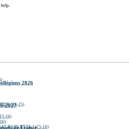
 help.
)
ollégiens 2026
ILY (14-15)
026-2027
5-16)
16)
 PAULETTE ! (15-16)
Bleuets de France