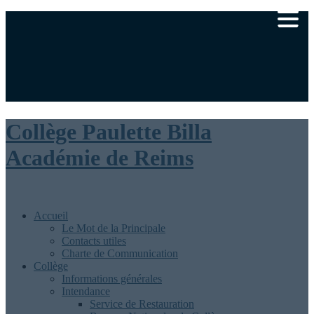
Ministère de l’éducation nationale
Académie de Reims
|
Rédaction
Collège Paulette Billa
Académie de Reims
Accueil
Le Mot de la Principale
Contacts utiles
Charte de Communication
Collège
Informations générales
Intendance
Service de Restauration