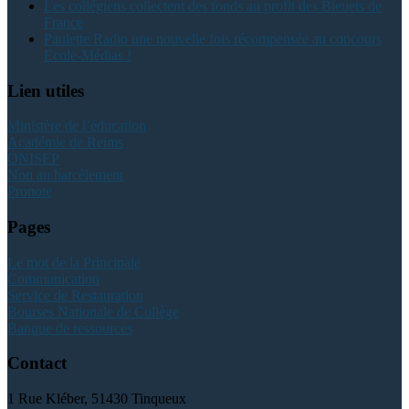
Les collégiens collectent des fonds au profit des Bleuets de
France
Paulette Radio une nouvelle fois récompensée au concours
Ecole-Médias !
Lien utiles
Ministère de l’éducation
Académie de Reims
ONISEP
Non au harcèlement
Pronote
Pages
Le mot de la Principale
Communication
Service de Restauration
Bourses Nationale de Collège
Banque de ressources
Contact
1 Rue Kléber, 51430 Tinqueux