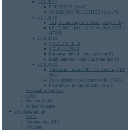
2016-2017
POETEENS (16-17)
CUISINONS TOGETHER ! (16-17)
2017-2018
T4T, Technology For Teenagers (17-18)
LET’S NOT BULLY, SOYONS AMIS !
(17-18)
2018-2019
S.A.N.T.E 18-19
S.M.I.L.E 18-19
European day of languages sept 18
Many nations – One Christmas dec 18
2019-2020
The escape room to the 21th Century (19-
20)
Teens missions to a better world (19-20)
Fake news : le vrai du faux (19-20)
Association Sportive
GRS
Paulette Radio
Sorties Voyages
Vie pédagogique
S.V.T.
Aéronautique BIA
Allemand