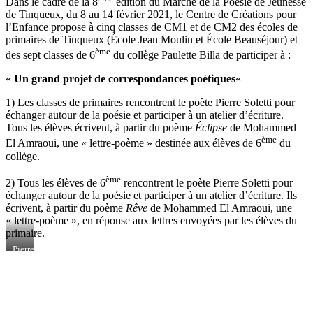
Dans le cadre de la 8
édition du Marché de la Poésie de Jeunesse
de Tinqueux, du 8 au 14 février 2021, le Centre de Créations pour
l’Enfance propose à cinq classes de CM1 et de CM2 des écoles de
primaires de Tinqueux (École Jean Moulin et École Beauséjour) et
ème
des sept classes de 6
du collège Paulette Billa de participer à :
«
Un grand projet de correspondances poétiques
«
1) Les classes de primaires rencontrent le poète Pierre Soletti pour
échanger autour de la poésie et participer à un atelier d’écriture.
Tous les élèves écrivent, à partir du poème
Éclipse
de Mohammed
ème
El Amraoui, une « lettre-poème » destinée aux élèves de 6
du
collège.
ème
2) Tous les élèves de 6
rencontrent le poète Pierre Soletti pour
échanger autour de la poésie et participer à un atelier d’écriture. Ils
écrivent, à partir du poème
Rêve
de Mohammed El Amraoui, une
« lettre-poème », en réponse aux lettres envoyées par les élèves du
primaire.
Pierre
Soletti