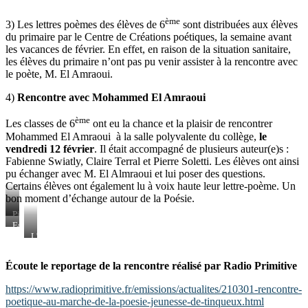
ème
3) Les lettres poèmes des élèves de 6
sont distribuées aux élèves
du primaire par le Centre de Créations poétiques, la semaine avant
les vacances de février. En effet, en raison de la situation sanitaire,
les élèves du primaire n’ont pas pu venir assister à la rencontre avec
le poète, M. El Amraoui.
4)
Rencontre avec Mohammed El Amraoui
ème
Les classes de 6
ont eu la chance et la plaisir de rencontrer
Mohammed El Amraoui à la salle polyvalente du collège,
le
vendredi 12 février
. Il était accompagné de plusieurs auteur(e)s :
Fabienne Swiatly, Claire Terral et Pierre Soletti. Les élèves ont ainsi
pu échanger avec M. El Almraoui et lui poser des questions.
Certains élèves ont également lu à voix haute leur lettre-poème. Un
bon moment d’échange autour de la Poésie.
Pierre
Soletti
Fabienne
et
Swiatly
L’équipe
Mohammed
du
El
Centre
Écoute le reportage de la rencontre réalisé par Radio Primitive
Amraoui
de
Créations
https://www.radioprimitive.fr/emissions/actualites/210301-rencontre-
de
l’enfance
poetique-au-marche-de-la-poesie-jeunesse-de-tinqueux.html