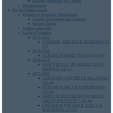
Bourses Nationales de Collège
Organigramme
Vie de l’établissement
Journées et Semaines Thématiques
Journée Européenne des Langues
Semaine Bleue
Actions culturelles
Action eTwinning
2012-2013
COOKING THE FOUR SEASONS (12-
13)
2013-2014
EUROPE’S SWEET TOOTH (13-14)
2014-2015
DON’T BULLY, BE KINDLY, LIVE
HAPPILY (14-15)
2015-2016
AGISSONS CONTRE LE BULLYING !
(15-16)
EUROPE’S ABC OF SUPERFOODS
(15-16)
WHEN SUPER FRANCOIS MEETS
GREAT PAULETTE ! (15-16)
CRÉATION POÉTIQUE AVEC LA
ROUMANIE (15-16)