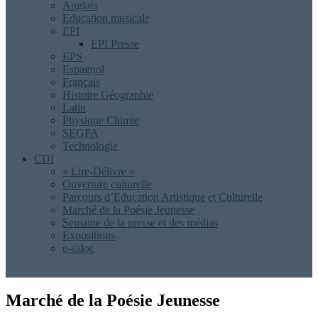
Anglais
Education musicale
EPI
EPI Presse
EPS
Espagnol
Français
Histoire Géographie
Latin
Physique Chimie
SEGPA
Technologie
CDI
« Lire-Délivre »
Ouverture culturelle
Parcours d’Education Artistique et Culturelle
Marché de la Poésie Jeunesse
Semaine de la presse et des médias
Expositions
e-sidoc
Marché de la Poésie Jeunesse