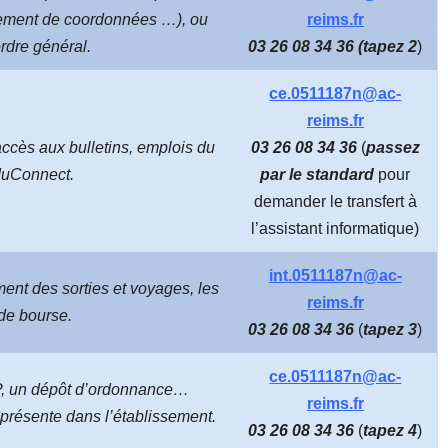
ngement de coordonnées …), ou
reims.fr
rdre général.
03 26 08 34 36 (tapez 2
)
ce.0511187n@ac-
reims.fr
accès aux bulletins, emplois du
03 26 08 34 36
(
passez
duConnect.
par le standard
pour
demander le transfert à
l’assistant informatique)
int.0511187n@ac-
ent des sorties et voyages, les
reims.fr
de bourse.
03 26 08 34 36
(
tapez 3
)
ce.0511187n@ac-
, un dépôt d’ordonnance…
reims.fr
s présente dans l’établissement.
03 26 08 34 36
(
tapez 4
)