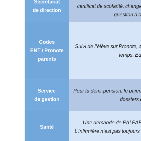
Secrétariat
certificat de scolarité, cha
de direction
question d’o
Codes
Suivi de l’élève sur Pronote, 
ENT / Pronote
temps, E
parents
Service
Pour la demi-pension, le paiem
de gestion
dossiers 
Une demande de PAI,PAP
Santé
L’infirmière n’est pas toujour