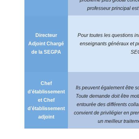
professeur principal est 
Directeur
Pour toutes les questions in
Adjoint Chargé
enseignants généraux et p
de la SEGPA
SE
Chef
Ils peuvent également être so
d’établissement
Toute demande doit être moti
et Chef
entourée des différents colla
d’établissement
convient de privilégier en prem
adjoint
un meilleur traitem