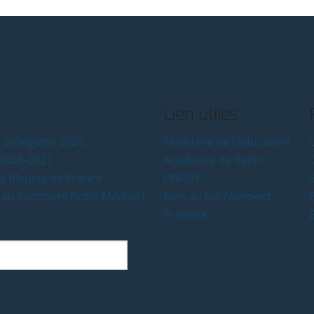
Lien utiles
 collégiens 2026
Ministère de l’éducation
L
e 2026-2027
Académie de Reims
es Bleuets de France
ONISEP
 au concours Ecole-Médias !
Non au harcèlement
Pronote