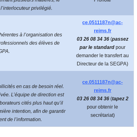
l’interlocuteur privilégié.
ce.0511187n@ac-
reims.fr
hérentes à l’organisation des
03 26 08 34 36
(
passez
rofessionnels des élèves de
par le standard
pour
GPA.
demander le transfert au
Directeur de la SEGPA)
ce.0511187n@ac-
llicités en cas de besoin réel.
reims.fr
vée. L’équipe de direction est
03 26 08 34 36
(
tapez 2
borateurs cités plus haut qu’il
pour obtenir le
ière intention, afin de garantir
secrétariat)
ent de l’information.