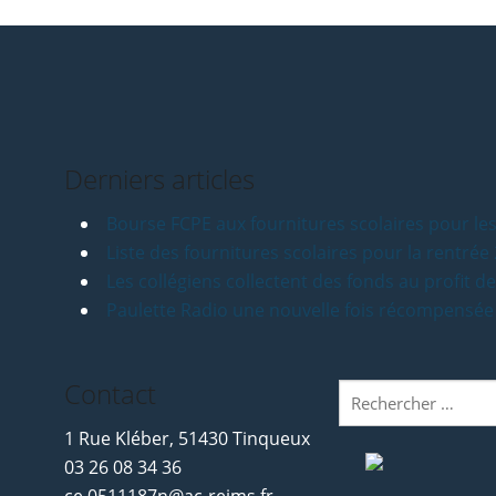
Derniers articles
Bourse FCPE aux fournitures scolaires pour les
Liste des fournitures scolaires pour la rentré
Les collégiens collectent des fonds au profit d
Paulette Radio une nouvelle fois récompensée
Contact
Rechercher
:
1 Rue Kléber, 51430 Tinqueux
03 26 08 34 36