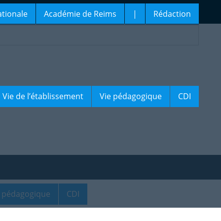
ationale
Académie de Reims
|
Rédaction
Vie de l’établissement
Vie pédagogique
CDI
e pédagogique
CDI