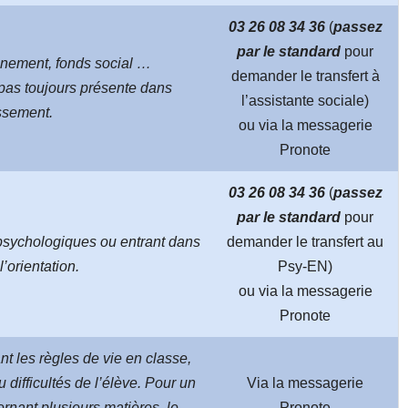
03 26 08 34 36
(
passez
par le standard
pour
ement, fonds social …
demander le transfert à
 pas toujours présente dans
l’assistante sociale)
issement.
ou via la messagerie
Pronote
03 26 08 34 36
(
passez
par le standard
pour
s psychologiques ou entrant dans
demander le transfert au
l’orientation.
Psy-EN)
ou via la messagerie
Pronote
t les règles de vie en classe,
 difficultés de l’élève. Pour un
Via la messagerie
rnant plusieurs matières, le
Pronote