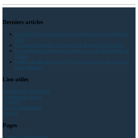
Derniers articles
Bourse FCPE aux fournitures scolaires pour les collégiens
2026
Liste des fournitures scolaires pour la rentrée 2026-2027
Les collégiens collectent des fonds au profit des Bleuets de
France
Paulette Radio une nouvelle fois récompensée au concours
Ecole-Médias !
Lien utiles
Ministère de l’éducation
Académie de Reims
ONISEP
Non au harcèlement
Pronote
Pages
Le mot de la Principale