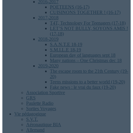
2016-2017
POETEENS (16-17)
CUISINONS TOGETHER ! (16-17)
2017-2018
T4T, Technology For Teenagers (17-18)
LET’S NOT BULLY, SOYONS AMIS !
(17-18)
2018-2019
S.A.N.T.E 18-19
S.M.I.L.E 18-19
European day of languages sept 18
Many nations – One Christmas dec 18
2019-2020
The escape room to the 21th Century (19-
20)
Teens missions to a better world (19-20)
Fake news : le vrai du faux (19-20)
Association Sportive
GRS
Paulette Radio
Sorties Voyages
Vie pédagogique
S.V.T.
Aéronautique BIA
Allemand