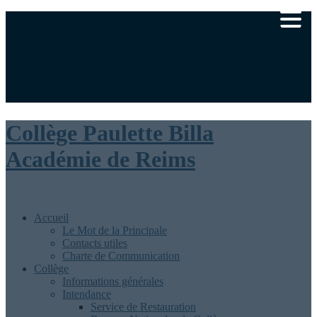
Ministère de l’éducation nationale
Académie de Reims
|
Rédaction
Collège Paulette Billa
Académie de Reims
Accueil
Le Mot de la Principale
Contacts utiles
Charte de Communication
Collège
Informations générales
Intendance
Service de Restauration