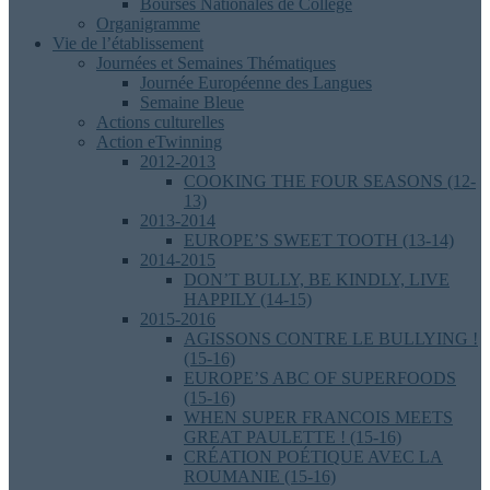
Bourses Nationales de Collège
Organigramme
Vie de l’établissement
Journées et Semaines Thématiques
Journée Européenne des Langues
Semaine Bleue
Actions culturelles
Action eTwinning
2012-2013
COOKING THE FOUR SEASONS (12-
13)
2013-2014
EUROPE’S SWEET TOOTH (13-14)
2014-2015
DON’T BULLY, BE KINDLY, LIVE
HAPPILY (14-15)
2015-2016
AGISSONS CONTRE LE BULLYING !
(15-16)
EUROPE’S ABC OF SUPERFOODS
(15-16)
WHEN SUPER FRANCOIS MEETS
GREAT PAULETTE ! (15-16)
CRÉATION POÉTIQUE AVEC LA
ROUMANIE (15-16)