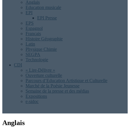
Anglais
Education musicale
EPI
EPI Presse
EPS
Espagnol
Français
Histoire Géographie
Latin
Physique Chimie
SEGPA
Technologie
CDI
« Lire-Délivre »
Ouverture culturelle
Parcours d’Education Artistique et Culturelle
Marché de la Poésie Jeunesse
Semaine de la presse et des médias
Expositions
e-sidoc
Anglais