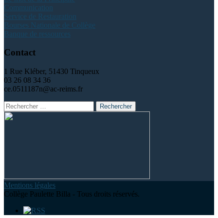
Communication
Service de Restauration
Bourses Nationale de Collège
Banque de ressources
Contact
1 Rue Kléber, 51430 Tinqueux
03 26 08 34 36
ce.0511187n@ac-reims.fr
Rechercher
:
Mentions légales
Collège Paulette Billa - Tous droits réservés.