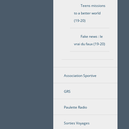
Teens missions
to a better world
(19-20)
Fake news : le
vrai du faux (19-20)
Association Sportive
GRS
Paulette Radio
Sorties Voyages