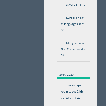
S.M.I.L.E 18-19
European day
of languages sept
18
Many nations –
One Christmas dec
18
2019-2020
The escape
room to the 21th
Century (19-20)