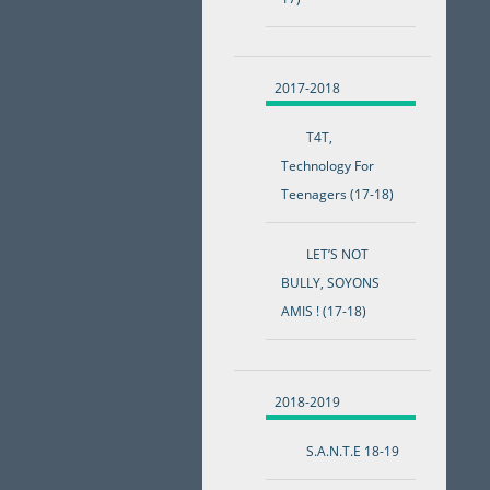
2017-2018
T4T,
Technology For
Teenagers (17-18)
LET’S NOT
BULLY, SOYONS
AMIS ! (17-18)
2018-2019
S.A.N.T.E 18-19