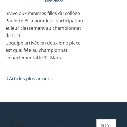
Non classé
Bravo aux minimes filles du collège
Paulette Billa pour leur participation
et leur classement au championnat
district.
L’équipe arrivée en deuxième place
est qualifiée au championnat
Départemental le 11 Mars.
Post
< Articles plus anciens
navigation
Derniers
Lien utiles
Pages
Contact
Rechercher
articles