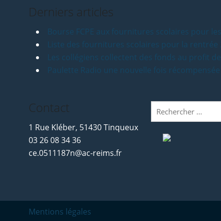
Derniers articles
Bourse FCPE aux fournitures scolaires pour les
Liste des fournitures scolaires pour la rentré
Les collégiens collectent des fonds au profit d
Paulette Radio une nouvelle fois récompensée
Contact
Rechercher
:
1 Rue Kléber, 51430 Tinqueux
03 26 08 34 36
ce.0511187n@ac-reims.fr
Mentions légales