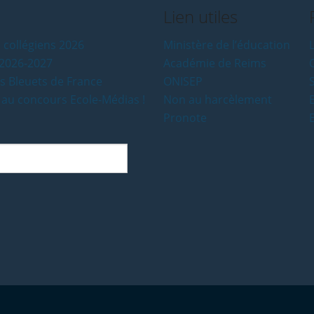
Lien utiles
 collégiens 2026
Ministère de l’éducation
L
e 2026-2027
Académie de Reims
es Bleuets de France
ONISEP
 au concours Ecole-Médias !
Non au harcèlement
Pronote