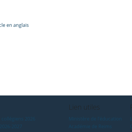
cle en anglais
Lien utiles
 collégiens 2026
Ministère de l’éducation
L
e 2026-2027
Académie de Reims