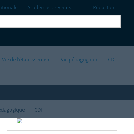
ationale
Académie de Reims
|
Rédaction
Vie de l’établissement
Vie pédagogique
CDI
édagogique
CDI