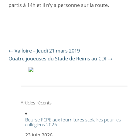
partis à 14h et il n’y a personne sur la route.
Post
←
Valloire – Jeudi 21 mars 2019
navigation
Quatre joueuses du Stade de Reims au CDI
→
Articles récents
Bourse FCPE aux fournitures scolaires pour les
collégiens 2026
23 juin 2026