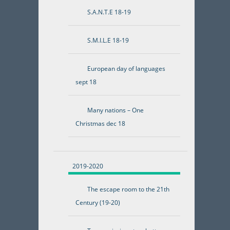
S.A.N.T.E 18-19
S.M.I.L.E 18-19
European day of languages
sept 18
Many nations – One
Christmas dec 18
2019-2020
The escape room to the 21th
Century (19-20)