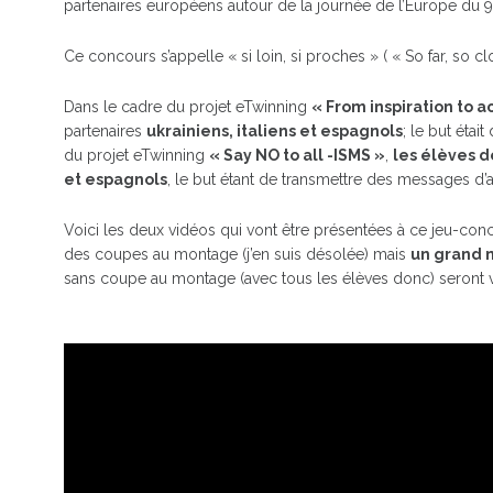
partenaires européens autour de la journée de l’Europe du 9
Ce concours s’appelle « si loin, si proches » ( « So far, so cl
Dans le cadre du projet eTwinning
« From inspiration to a
partenaires
ukrainiens, italiens et espagnols
; le but étai
du projet eTwinning
« Say NO to all -ISMS »
,
les élèves d
et espagnols
, le but étant de transmettre des messages d’a
Voici les deux vidéos qui vont être présentées à ce jeu-con
des coupes au montage (j’en suis désolée) mais
un grand m
sans coupe au montage (avec tous les élèves donc) seront v