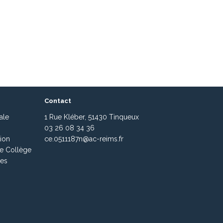
Contact
ale
1 Rue Kléber, 51430 Tinqueux
03 26 08 34 36
ion
ce.0511187n@ac-reims.fr
de Collège
es