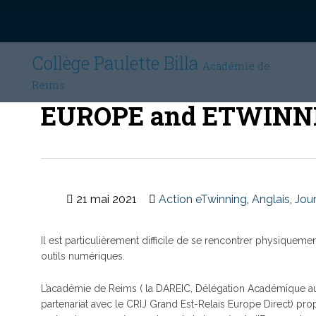
Collège Paulette Billa
Académie de
Reims
EUROPE and ETWINNING
21 mai 2021
Action eTwinning
,
Anglais
,
Jou
Il est particulièrement difficile de se rencontrer physique
outils numériques.
L’académie de Reims ( la DAREIC, Délégation Académique aux
partenariat avec le CRIJ Grand Est-Relais Europe Direct) pr