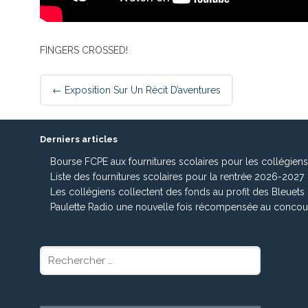
FINGERS CROSSED!
Post
←
Exposition Sur Un Récit D’aventures
navigation
Derniers articles
Bourse FCPE aux fournitures scolaires pour les collégien
Liste des fournitures scolaires pour la rentrée 2026-2027
Les collégiens collectent des fonds au profit des Bleuets
Paulette Radio une nouvelle fois récompensée au concou
Rechercher
: