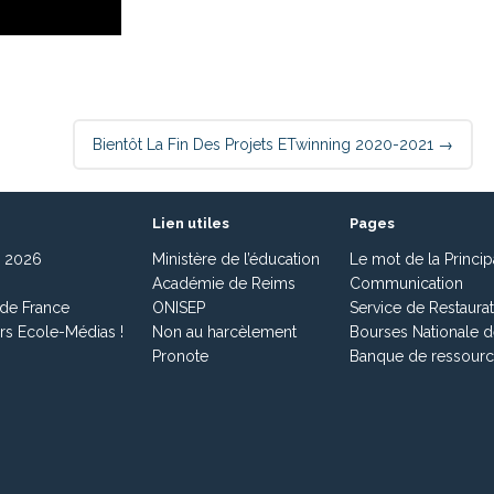
Bientôt La Fin Des Projets ETwinning 2020-2021
→
Lien utiles
Pages
s 2026
Ministère de l’éducation
Le mot de la Princip
Académie de Reims
Communication
 de France
ONISEP
Service de Restaurat
rs Ecole-Médias !
Non au harcèlement
Bourses Nationale 
Pronote
Banque de ressourc