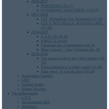
2016-2017
POETEENS (16-17)
CUISINONS TOGETHER ! (16-17)
2017-2018
T4T, Technology For Teenagers (17-18)
LET’S NOT BULLY, SOYONS AMIS !
(17-18)
2018-2019
S.A.N.T.E 18-19
S.M.I.L.E 18-19
European day of languages sept 18
Many nations – One Christmas dec 18
2019-2020
The escape room to the 21th Century (19-
20)
Teens missions to a better world (19-20)
Fake news : le vrai du faux (19-20)
Association Sportive
GRS
Paulette Radio
Sorties Voyages
Vie pédagogique
S.V.T.
Aéronautique BIA
Allemand