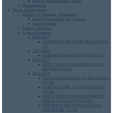
Bourses Nationales de Collège
Organigramme
Vie de l’établissement
Journées et Semaines Thématiques
Journée Européenne des Langues
Semaine Bleue
Actions culturelles
Action eTwinning
2012-2013
COOKING THE FOUR SEASONS (12-
13)
2013-2014
EUROPE’S SWEET TOOTH (13-14)
2014-2015
DON’T BULLY, BE KINDLY, LIVE
HAPPILY (14-15)
2015-2016
AGISSONS CONTRE LE BULLYING !
(15-16)
EUROPE’S ABC OF SUPERFOODS
(15-16)
WHEN SUPER FRANCOIS MEETS
GREAT PAULETTE ! (15-16)
CRÉATION POÉTIQUE AVEC LA
ROUMANIE (15-16)