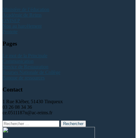
Ministère de l’éducation
Académie de Reims
ONISEP
Non au harcèlement
Pronote
Pages
Le mot de la Principale
Communication
Service de Restauration
Bourses Nationale de Collège
Banque de ressources
Contact
1 Rue Kléber, 51430 Tinqueux
03 26 08 34 36
ce.0511187n@ac-reims.fr
Rechercher
: