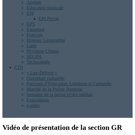
Anglais
Education musicale
EPI
EPI Presse
EPS
Espagnol
Français
Histoire Géographie
Latin
Physique Chimie
SEGPA
Technologie
CDI
« Lire-Délivre »
Ouverture culturelle
Parcours d’Education Artistique et Culturelle
Marché de la Poésie Jeunesse
Semaine de la presse et des médias
Expositions
e-sidoc
Vidéo de présentation de la section GR