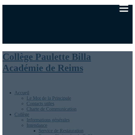
Ministère de l’éducation nationale
Académie de Reims
|
Rédaction
Collège Paulette Billa
Académie de Reims
Accueil
Le Mot de la Principale
Contacts utiles
Charte de Communication
Collège
Informations générales
Intendance
Service de Restauration