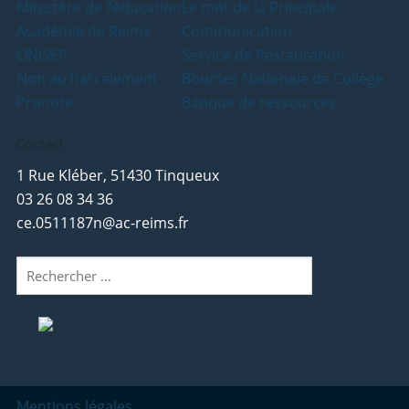
Ministère de l’éducation
Le mot de la Principale
Académie de Reims
Communication
ONISEP
Service de Restauration
Non au harcèlement
Bourses Nationale de Collège
Pronote
Banque de ressources
Contact
1 Rue Kléber, 51430 Tinqueux
03 26 08 34 36
ce.0511187n@ac-reims.fr
Rechercher
:
Mentions légales