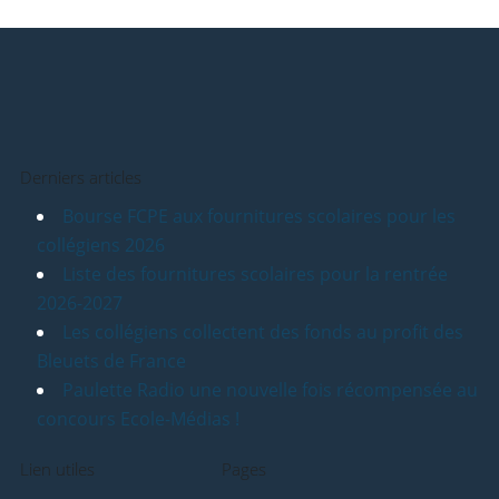
Derniers articles
Bourse FCPE aux fournitures scolaires pour les
collégiens 2026
Liste des fournitures scolaires pour la rentrée
2026-2027
Les collégiens collectent des fonds au profit des
Bleuets de France
Paulette Radio une nouvelle fois récompensée au
concours Ecole-Médias !
Lien utiles
Pages