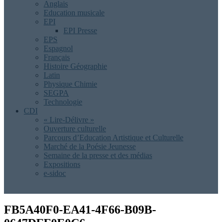
Anglais
Education musicale
EPI
EPI Presse
EPS
Espagnol
Français
Histoire Géographie
Latin
Physique Chimie
SEGPA
Technologie
CDI
« Lire-Délivre »
Ouverture culturelle
Parcours d’Education Artistique et Culturelle
Marché de la Poésie Jeunesse
Semaine de la presse et des médias
Expositions
e-sidoc
FB5A40F0-EA41-4F66-B09B-