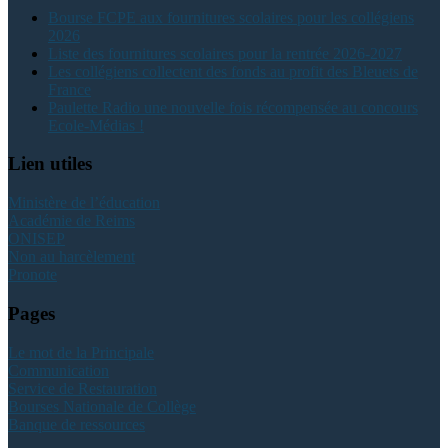
Bourse FCPE aux fournitures scolaires pour les collégiens
2026
Liste des fournitures scolaires pour la rentrée 2026-2027
Les collégiens collectent des fonds au profit des Bleuets de
France
Paulette Radio une nouvelle fois récompensée au concours
Ecole-Médias !
Lien utiles
Ministère de l’éducation
Académie de Reims
ONISEP
Non au harcèlement
Pronote
Pages
Le mot de la Principale
Communication
Service de Restauration
Bourses Nationale de Collège
Banque de ressources