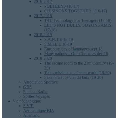
2016-2017
POETEENS (16-17)
CUISINONS TOGETHER ! (16-17)
2017-2018
T4T, Technology For Teenagers (17-18)
LET’S NOT BULLY, SOYONS AMIS !
(17-18)
2018-2019
S.A.N.T.E 18-19
S.M.I.L.E 18-19
European day of languages sept 18
Many nations – One Christmas dec 18
2019-2020
The escape room to the 21th Century (19-
20)
Teens missions to a better world (19-20)
Fake news : le vrai du faux (19-20)
Association Sportive
GRS
Paulette Radio
Sorties Voyages
Vie pédagogique
S.V.T.
Aéronautique BIA
Allemand