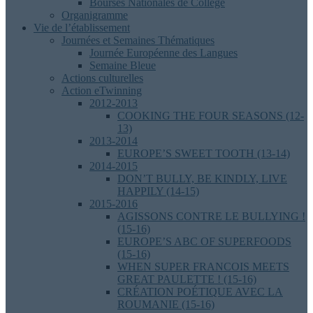
Bourses Nationales de Collège
Organigramme
Vie de l’établissement
Journées et Semaines Thématiques
Journée Européenne des Langues
Semaine Bleue
Actions culturelles
Action eTwinning
2012-2013
COOKING THE FOUR SEASONS (12-
13)
2013-2014
EUROPE’S SWEET TOOTH (13-14)
2014-2015
DON’T BULLY, BE KINDLY, LIVE
HAPPILY (14-15)
2015-2016
AGISSONS CONTRE LE BULLYING !
(15-16)
EUROPE’S ABC OF SUPERFOODS
(15-16)
WHEN SUPER FRANCOIS MEETS
GREAT PAULETTE ! (15-16)
CRÉATION POÉTIQUE AVEC LA
ROUMANIE (15-16)