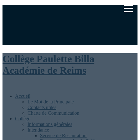
Ministère de l’éducation nationale
Académie de Reims
|
Rédaction
Collège Paulette Billa
Académie de Reims
Accueil
Le Mot de la Principale
Contacts utiles
Charte de Communication
Collège
Informations générales
Intendance
Service de Restauration