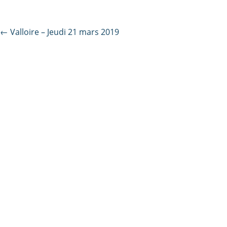
Post
←
Valloire – Jeudi 21 mars 2019
navigation