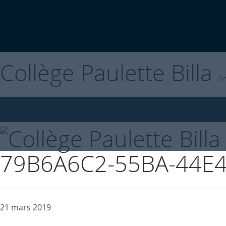
Collège Paulette Billa
A
79B6A6C2-55BA-44E4
21 mars 2019