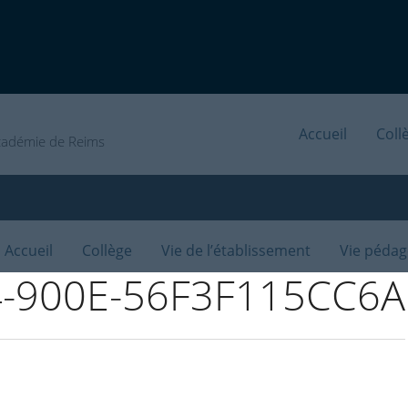
Ministère de l’éduca
Accueil
Coll
cadémie de Reims
Accueil
Collège
Vie de l’établissement
Vie péda
-900E-56F3F115CC6A