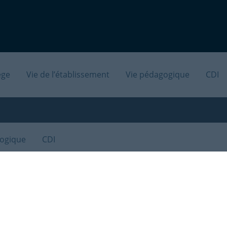
tion nationale
Académie de Reims
|
Rédaction
ège
Vie de l’établissement
Vie pédagogique
CDI
gogique
CDI