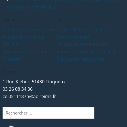
concours Ecole-Médias !
Lien utiles
Pages
Ministère de l’éducation
Le mot de la Principale
Académie de Reims
Communication
ONISEP
Service de Restauration
Non au harcèlement
Bourses Nationale de Collège
Pronote
Banque de ressources
Contact
1 Rue Kléber, 51430 Tinqueux
03 26 08 34 36
ce.0511187n@ac-reims.fr
Rechercher
: