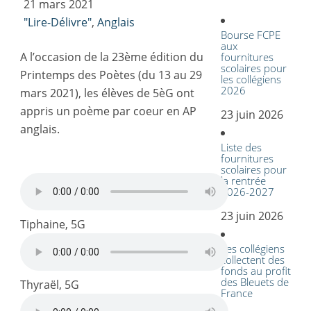
21 mars 2021
"Lire-Délivre"
,
Anglais
Bourse FCPE
aux
A l’occasion de la 23ème édition du
fournitures
scolaires pour
Printemps des Poètes (du 13 au 29
les collégiens
2026
mars 2021), les élèves de 5èG ont
appris un poème par coeur en AP
23 juin 2026
anglais.
Liste des
fournitures
scolaires pour
la rentrée
2026-2027
23 juin 2026
Tiphaine, 5G
Les collégiens
collectent des
fonds au profit
des Bleuets de
Thyraël, 5G
France