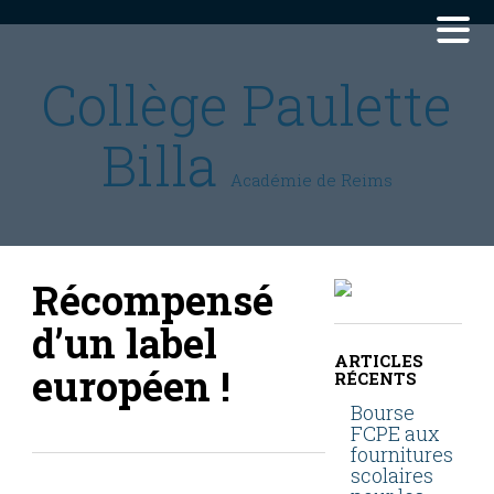
Collège Paulette
Billa
Académie de Reims
Récompensé
d’un label
ARTICLES
européen !
RÉCENTS
Bourse
FCPE aux
fournitures
scolaires