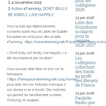
pour les
4 novembre 2015
collégiens
Action eTwinning
,
DON’T BULLY,
2026
BE KINDLY, LIVE HAPPILY
23 juin 2026
Liste des
fournitures
Voici la liste des établissements
scolaires
scolaires ayant reçu le Label de Qualité
pour la
Européen en 2015 pour des projets
rentrée
eTwinning :
https://www.etwinning.net/fr/pub/news/news/scho
2026-2027
« Don’t bully, act kindly, live happily » a
23 juin 2026
Les
été récompensé par ce label !
collégiens
collectent
Vous pouvez aller faire un tour sur le
des fonds
twinspace
au profit
(
https://twinspace.etwinning.net/1245/home
)
des Bleuets
de France
pour aller lire nos histoires (rubrique 7-
our stories in an e-book). Des histoires
23 juin 2026
qui parlent du harcèlement scolaire
Paulette
(’bullying’ en anglais).
Radio une