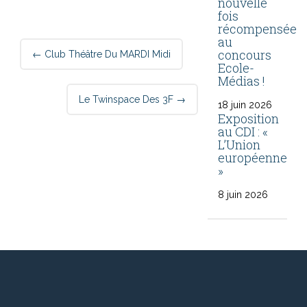
nouvelle
fois
récompensée
au
Post
concours
←
Club Théâtre Du MARDI Midi
navigation
Ecole-
Médias !
Le Twinspace Des 3F
→
18 juin 2026
Exposition
au CDI : «
L’Union
européenne
»
8 juin 2026